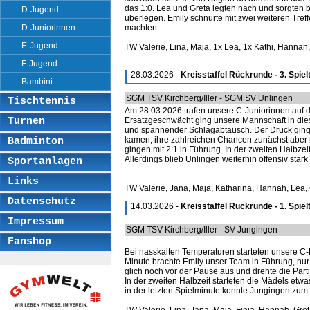
das 1:0. Lea und Greta legten nach und sorgten b
D-Jugend
überlegen. Emily schnürte mit zwei weiteren Tref
D-Juniorinnen
machten.
E-Jugend
TW Valerie, Lina, Maja, 1x Lea, 1x Kathi, Hannah,
F-Jugend
28.03.2026 -
Kreisstaffel Rückrunde - 3. Spiel
Bambini
SGM TSV Kirchberg/Iller - SGM SV Unlingen
Tischtennis
Am 28.03.2026 trafen unsere C-Juniorinnen auf 
Turnen
Ersatzgeschwächt ging unsere Mannschaft in dies
und spannender Schlagabtausch. Der Druck ging j
kamen, ihre zahlreichen Chancen zunächst aber n
Badminton
gingen mit 2:1 in Führung. In der zweiten Halbze
Allerdings blieb Unlingen weiterhin offensiv stark 
Sportanlagen
Links
TW Valerie, Jana, Maja, Katharina, Hannah, Lea, 
Datenschutz
14.03.2026 -
Kreisstaffel Rückrunde - 1. Spiel
Impressum
SGM TSV Kirchberg/Iller - SV Jungingen
Fanshop
Bei nasskalten Temperaturen starteten unsere C
Minute brachte Emily unser Team in Führung, nur
glich noch vor der Pause aus und drehte die Part
In der zweiten Halbzeit starteten die Mädels etwa
in der letzten Spielminute konnte Jungingen zum