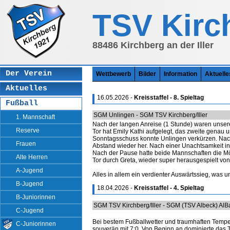
string(3) "par" array(5) { ["total"]=> int(3) ["function"]=> string(7) "display" ["sectio
"Aktuelles" }
TSV Kirc
88486 Kirchberg an der Iller
Der Verein
Wettbewerb
Bilder
Information
Aktuelle
Aktuelles
16.05.2026 -
Kreisstaffel - 8. Spieltag
Fußball
SGM Unlingen - SGM TSV Kirchberg/Iller
1. Mannschaft
Nach der langen Anreise (1 Stunde) waren unsere
Reserve
Tor hat Emily Kathi aufgelegt, das zweite genau u
Sonntagsschuss konnte Unlingen verkürzen. Nach 
Frauen
Abstand wieder her. Nach einer Unachtsamkeit i
Nach der Pause hatte beide Mannschaften die Mögli
Alte Herren
Tor durch Greta, wieder super herausgespielt von 
A-Jugend
Alles in allem ein verdienter Auswärtssieg, was u
B-Jugend
18.04.2026 -
Kreisstaffel - 4. Spieltag
B-Juniorinnen
SGM TSV Kirchberg/Iller - SGM (TSV Albeck) Al
C-Jugend
Bei bestem Fußballwetter und traumhaften Temper
C-Juniorinnen
souverän mit 7:0. Von Beginn an dominierte das T