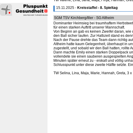
TW Valerie, Lina, Jana, Maja, Finja, Hannah, Gret
15.11.2025 -
Kreisstaffel - 8. Spieltag
SGM TSV Kirchberg/Iller - SG Altheim
Dominanter Heimsieg bei traumhaftem Herbstwette
für einen starken Auftritt unserer Mannschaft.
Von Beginn an gab es keinen Zweifel daran, wie 
den Ball sicher laufen. Zur Halbzeit stand es denn
Nach der Pause drehte das Team dann richtig auf
Altheim hatte kaum Gelegenheit, überhaupt in 
zugestellt, und sobald wir den Ball hatten, rollte 
Dann machte Emily einen starken Doppelpack und e
vollendete sie einen sauberen ausgespielten Angr
Minuten später erneut zu - eiskalt und völlig unh
Schlusspunkt unter diese zweite Hälfte setzte. Ei
TW Selina, Lina, Maja, Marie, Hannah, Greta, 3 x