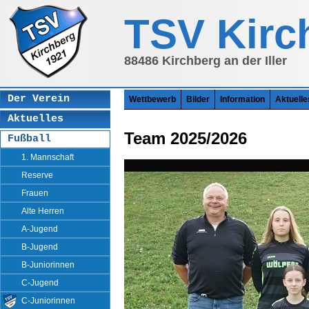
string(3) "par" array(5) { ["total"]=> int(3) ["function"]=> string(7) "display" ["sectio
}
TSV Kirc
88486 Kirchberg an der Iller
Der Verein
Wettbewerb
Bilder
Information
Aktuelle
Aktuelles
Team 2025/2026
Fußball
1. Mannschaft
Reserve
Frauen
Alte Herren
A-Jugend
B-Jugend
B-Juniorinnen
C-Jugend
C-Juniorinnen