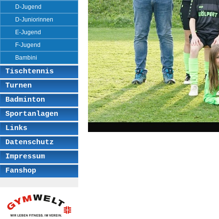
D-Jugend
D-Juniorinnen
E-Jugend
F-Jugend
Bambini
Tischtennis
Turnen
Badminton
Sportanlagen
Links
Datenschutz
Impressum
Fanshop